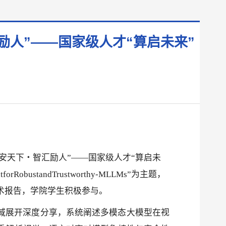
励人”——国家级人才“算启未来”
计安天下・智汇励人”——国家级人才“算启未
mentforRobustandTrustworthy-MLLMs”为主题，
术报告，学院学生积极参与。
域展开深度分享，系统阐述多模态大模型在视