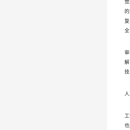
觉
的
复
全
审
解
技
人
工
也