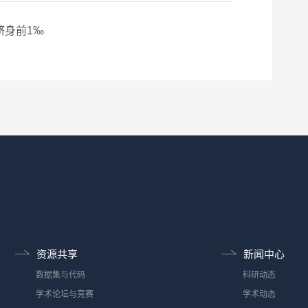
跻身前1‰
资源共享
新闻中心
数据集与代码
科研动态
学术论坛与竞赛
学术动态